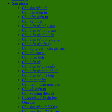
Sản phẩm
Cân sàn điện tử
Cân bàn điện tử
Cân đếm điện tử
Cân kỹ thuật
Cân điện tử thủy sản
Cân điện tử nông sản
Cân điện tử tính tiền
Cân điện tử thông dụng
Cân điện tử tiểu ly
Cân động vật – cân gia súc
Cân mũ cao su
Cân phân tích
Cân điện tử
Cân điện tử ghế ngồi
Cân điện tử mini bỏ túi
Cân điện tử nhà bếp
Cân thực phẩm
Cân treo – Cân móc cẩu
Cân vải điện tử
Cân xe nâng điện tử
Loadcell – Cân áp lực
Quả cân
Cân sàn điện tử 500kg
Cân sàn điện tử 10 Tấn