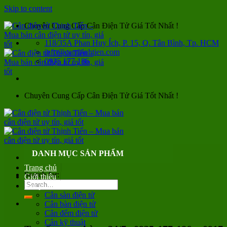
Skip to content
Chuyên Cung Cấp Cân Điện Tử Giá Tốt Nhất !
118/35A Phan Huy Ích, P. 15, Q. Tân Bình, Tp. HCM
info@canthinhtien.com
0935 177 186
Chuyên Cung Cấp Cân Điện Tử Giá Tốt Nhất !
DANH MỤC SẢN PHẨM
Trang chủ
Search for:
Giới thiệu
Sản phẩm
Cân sàn điện tử
Cân bàn điện tử
Cân đếm điện tử
Cân kỹ thuật