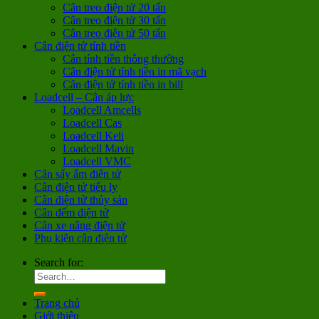
Cân treo điện tử 20 tấn
Cân treo điện tử 30 tấn
Cân treo điện tử 50 tấn
Cân điện tử tính tiền
Cân tính tiền thông thường
Cân điện tử tính tiền in mã vạch
Cân điện tử tính tiền in bill
Loadcell – Cân áp lực
Loadcell Amcells
Loadcell Cas
Loadcell Keli
Loadcell Mavin
Loadcell VMC
Cân sấy ẩm điện tử
Cân điện tử tiểu ly
Cân điện tử thủy sản
Cân đếm điện tử
Cân xe nâng điện tử
Phụ kiện cân điện tử
Search for:
Trang chủ
Giới thiệu