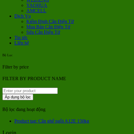
YAOHUA
AMCELL
Dịch Vụ
Kiểm Định Cân Điện Tử
Mua Bán Cân Điện Tử
Sửa Cân Điện Tử
Tin tức
LIên hệ
Bộ Lọc
Filter by price
FILTER BY PRODUCT NAME
Áp dụng bộ lọc
Bộ lọc đang hoạt động
Product tag: Cân ghế ngồi A12E 150kg
Login