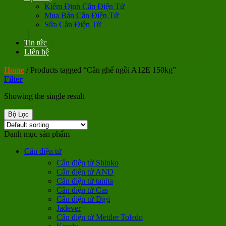
Kiểm Định Cân Điện Tử
Mua Bán Cân Điện Tử
Sửa Cân Điện Tử
Tin tức
LIên hệ
Home
/
Products tagged “Cân ghế ngồi A12E 150kg”
Filter
Showing the single result
Bộ Lọc
Danh mục sản phẩm
Cân điện tử
Cân điện tử Shinko
Cân điện tử AND
Cân điện tử tanita
Cân điện tử Cas
Cân điện tử Digi
Jadever
Cân điện tử Mettler Toledo