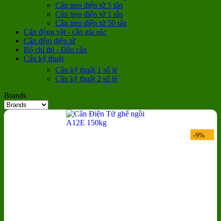
Cân treo điện tử 5 tấn
Cân treo điện tử 1 tấn
Cân treo điện tử 50 tấn
Cân động vật - cân gia súc
Cân đếm điện tử
Bộ chỉ thị - Đầu cân
Cân kỹ thuật
Cân kỹ thuật 1 số lẻ
Cân kỹ thuật 2 số lẻ
Brands
-9%