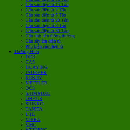
Cân sàn điện tử 15 Tấn
Cân sàn điện tử 2 Tấn
Cân sàn điện tử 5 Tấn
Cân sàn điện tử 20 Tấn
Cân sàn điện tử 3 Tấn
Cân sàn điện tử 30 Tấn
Cân tính tiền thông thường
Cân sấy ẩm điện tử
Phụ kiện cân điện tử
Thương Hiệu
DIGI
CAS
HUAYING
JADEVER
KENDY
METTLER
OCS
SHIMADZU
OHAUS
SHINKO
TANITA
UTE
VIBRA
VMC
WEIHENG