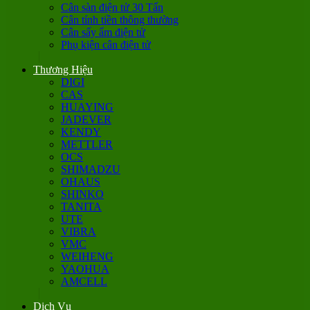
Cân sàn điện tử 30 Tấn
Cân tính tiền thông thường
Cân sấy ẩm điện tử
Phụ kiện cân điện tử
Thương Hiệu
DIGI
CAS
HUAYING
JADEVER
KENDY
METTLER
OCS
SHIMADZU
OHAUS
SHINKO
TANITA
UTE
VIBRA
VMC
WEIHENG
YAOHUA
AMCELL
Dịch Vụ