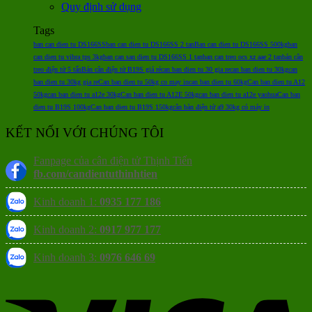
Quy định sử dụng
Tags
ban can dien tu DS166SS
ban can dien tu DS166SS 2 tan
Ban can dien tu DS166SS 500kg
ban
can dien tu vibra tps 3kg
ban can san dien tu DS166SS 1 tan
ban can treo ocs xz aae 2 tan
bán cân
treo điện tử 5 tấn
Bán cân điện tử B19S giá rẻ
can ban dien tu 30 gia re
can ban dien tu 30kg
can
ban dien tu 30kg gia re
Can ban dien tu 50kg co may in
can ban dien tu 60kg
Can ban dien tu A12
50kg
can ban dien tu a12e 30kg
Can ban dien tu A12E 50kg
can ban dien tu a12e yaohua
Can ban
dien tu B19S 100kg
Can ban dien tu B19S 150kg
cân bàn điện tử a9 30kg có máy in
KẾT NỐI VỚI CHÚNG TÔI
Fanpage của cân điện tử Thịnh Tiến
fb.com/candientuthinhtien
Kinh doanh 1:
0935 177 186
Kinh doanh 2:
0917 977 177
Kinh doanh 3:
0976 646 69