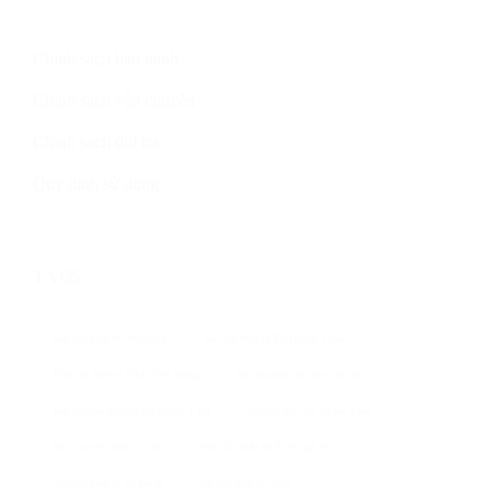
Chính sách bảo hành
Chính sách vận chuyển
Chính sách đổi trả
Quy định sử dụng
TAGS
ban can dien tu DS166SS
ban can dien tu DS166SS 2 tan
Ban can dien tu DS166SS 500kg
ban can dien tu vibra tps 3kg
ban can san dien tu DS166SS 1 tan
ban can treo ocs xz aae 2 tan
bán cân treo điện tử 5 tấn
Bán cân điện tử B19S giá rẻ
can ban dien tu 30 gia re
can ban dien tu 30kg