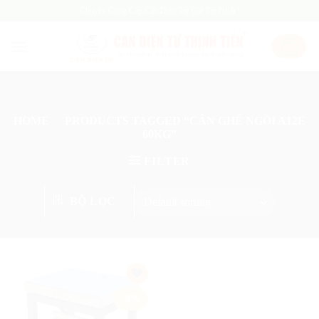
Skip
Chuyên Cung Cấp Cân Điện Tử Giá Tốt Nhất !
to
content
HOME
/
PRODUCTS TAGGED “CÂN GHẾ NGỒI A12E
60KG”
FILTER
BỘ LỌC
Add
-9%
to
wishlist