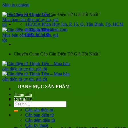
Skip to content
Chuyên Cung Cấp Cân Điện Tử Giá Tốt Nhất !
118/35A Phan Huy Ích, P. 15, Q. Tân Bình, Tp. HCM
info@canthinhtien.com
0935 177 186
Chuyên Cung Cấp Cân Điện Tử Giá Tốt Nhất !
DANH MỤC SẢN PHẨM
Trang chủ
Search for:
Giới thiệu
Sản phẩm
Cân sàn điện tử
Cân bàn điện tử
Cân đếm điện tử
Cân kỹ thuật