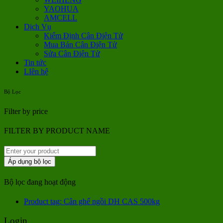
YAOHUA
AMCELL
Dịch Vụ
Kiểm Định Cân Điện Tử
Mua Bán Cân Điện Tử
Sửa Cân Điện Tử
Tin tức
LIên hệ
Bộ Lọc
Filter by price
FILTER BY PRODUCT NAME
Áp dụng bộ lọc
Bộ lọc đang hoạt động
Product tag: Cân ghế ngồi DH CAS 500kg
Login