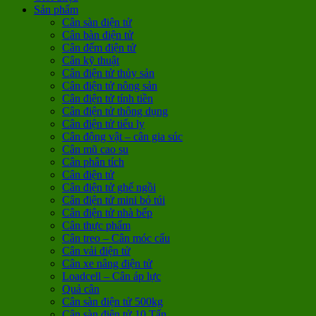
Sản phẩm
Cân sàn điện tử
Cân bàn điện tử
Cân đếm điện tử
Cân kỹ thuật
Cân điện tử thủy sản
Cân điện tử nông sản
Cân điện tử tính tiền
Cân điện tử thông dụng
Cân điện tử tiểu ly
Cân động vật – cân gia súc
Cân mũ cao su
Cân phân tích
Cân điện tử
Cân điện tử ghế ngồi
Cân điện tử mini bỏ túi
Cân điện tử nhà bếp
Cân thực phẩm
Cân treo – Cân móc cẩu
Cân vải điện tử
Cân xe nâng điện tử
Loadcell – Cân áp lực
Quả cân
Cân sàn điện tử 500kg
Cân sàn điện tử 10 Tấn