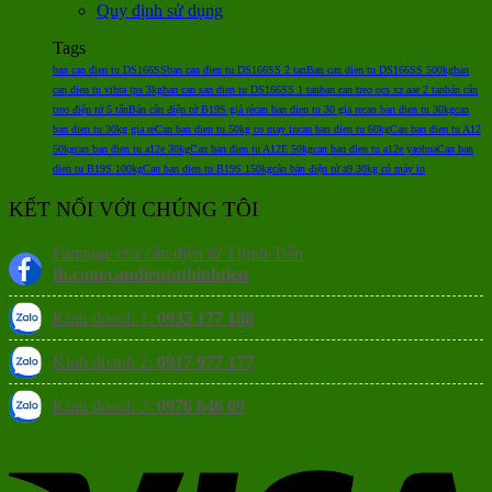
Quy định sử dụng
Tags
ban can dien tu DS166SS
ban can dien tu DS166SS 2 tan
Ban can dien tu DS166SS 500kg
ban
can dien tu vibra tps 3kg
ban can san dien tu DS166SS 1 tan
ban can treo ocs xz aae 2 tan
bán cân
treo điện tử 5 tấn
Bán cân điện tử B19S giá rẻ
can ban dien tu 30 gia re
can ban dien tu 30kg
can
ban dien tu 30kg gia re
Can ban dien tu 50kg co may in
can ban dien tu 60kg
Can ban dien tu A12
50kg
can ban dien tu a12e 30kg
Can ban dien tu A12E 50kg
can ban dien tu a12e yaohua
Can ban
dien tu B19S 100kg
Can ban dien tu B19S 150kg
cân bàn điện tử a9 30kg có máy in
KẾT NỐI VỚI CHÚNG TÔI
Fanpage của cân điện tử Thịnh Tiến
fb.com/candientuthinhtien
Kinh doanh 1:
0935 177 186
Kinh doanh 2:
0917 977 177
Kinh doanh 3:
0976 646 69