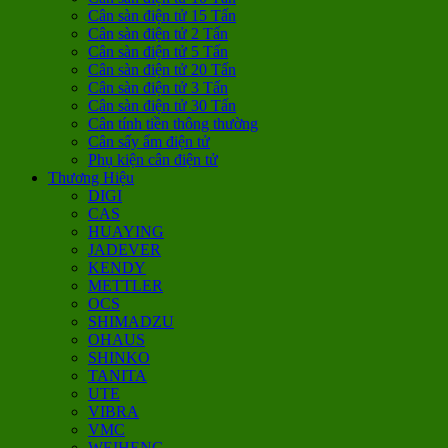
Cân sàn điện tử 15 Tấn
Cân sàn điện tử 2 Tấn
Cân sàn điện tử 5 Tấn
Cân sàn điện tử 20 Tấn
Cân sàn điện tử 3 Tấn
Cân sàn điện tử 30 Tấn
Cân tính tiền thông thường
Cân sấy ẩm điện tử
Phụ kiện cân điện tử
Thương Hiệu
DIGI
CAS
HUAYING
JADEVER
KENDY
METTLER
OCS
SHIMADZU
OHAUS
SHINKO
TANITA
UTE
VIBRA
VMC
WEIHENG