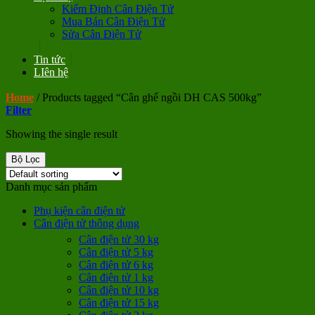
Kiểm Định Cân Điện Tử
Mua Bán Cân Điện Tử
Sửa Cân Điện Tử
Tin tức
LIên hệ
Home
/
Products tagged “Cân ghế ngồi DH CAS 500kg”
Filter
Showing the single result
Bộ Lọc
Danh mục sản phẩm
Phụ kiện cân điện tử
Cân điện tử thông dụng
Cân điện tử 30 kg
Cân điện tử 5 kg
Cân điện tử 6 kg
Cân điện tử 1 kg
Cân điện tử 10 kg
Cân điện tử 15 kg