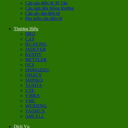
Cân sàn điện tử 30 Tấn
Cân tính tiền thông thường
Cân sấy ẩm điện tử
Phụ kiện cân điện tử
Thương Hiệu
DIGI
CAS
HUAYING
JADEVER
KENDY
METTLER
OCS
SHIMADZU
OHAUS
SHINKO
TANITA
UTE
VIBRA
VMC
WEIHENG
YAOHUA
AMCELL
Dịch Vụ