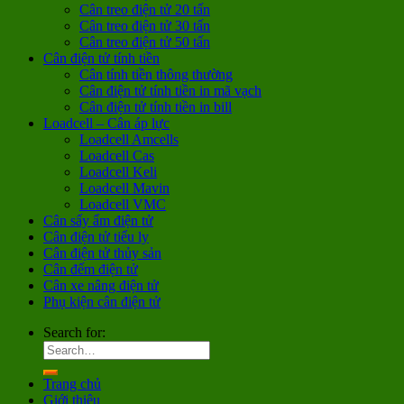
Cân treo điện tử 20 tấn
Cân treo điện tử 30 tấn
Cân treo điện tử 50 tấn
Cân điện tử tính tiền
Cân tính tiền thông thường
Cân điện tử tính tiền in mã vạch
Cân điện tử tính tiền in bill
Loadcell – Cân áp lực
Loadcell Amcells
Loadcell Cas
Loadcell Keli
Loadcell Mavin
Loadcell VMC
Cân sấy ẩm điện tử
Cân điện tử tiểu ly
Cân điện tử thủy sản
Cân đếm điện tử
Cân xe nâng điện tử
Phụ kiện cân điện tử
Search for:
Trang chủ
Giới thiệu