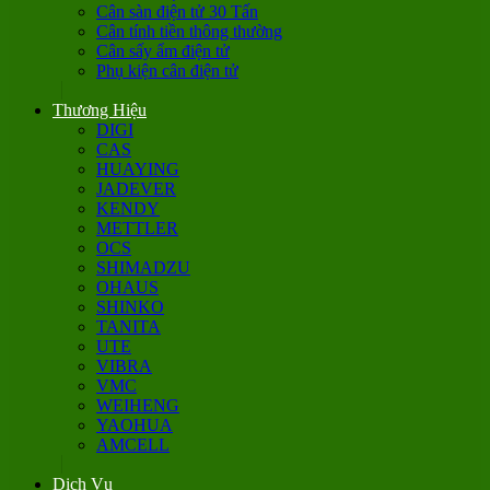
Cân sàn điện tử 30 Tấn
Cân tính tiền thông thường
Cân sấy ẩm điện tử
Phụ kiện cân điện tử
Thương Hiệu
DIGI
CAS
HUAYING
JADEVER
KENDY
METTLER
OCS
SHIMADZU
OHAUS
SHINKO
TANITA
UTE
VIBRA
VMC
WEIHENG
YAOHUA
AMCELL
Dịch Vụ