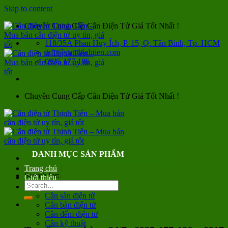
Skip to content
Chuyên Cung Cấp Cân Điện Tử Giá Tốt Nhất !
118/35A Phan Huy Ích, P. 15, Q. Tân Bình, Tp. HCM
info@canthinhtien.com
0935 177 186
Chuyên Cung Cấp Cân Điện Tử Giá Tốt Nhất !
DANH MỤC SẢN PHẨM
Trang chủ
Search for:
Giới thiệu
Sản phẩm
Cân sàn điện tử
Cân bàn điện tử
Cân đếm điện tử
Cân kỹ thuật