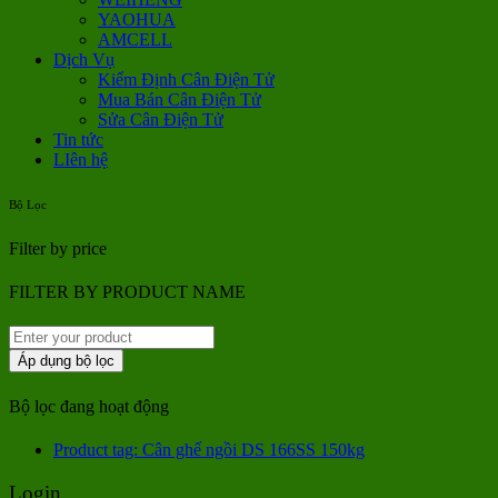
YAOHUA
AMCELL
Dịch Vụ
Kiểm Định Cân Điện Tử
Mua Bán Cân Điện Tử
Sửa Cân Điện Tử
Tin tức
LIên hệ
Bộ Lọc
Filter by price
FILTER BY PRODUCT NAME
Áp dụng bộ lọc
Bộ lọc đang hoạt động
Product tag: Cân ghế ngồi DS 166SS 150kg
Login