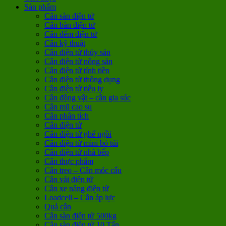
Sản phẩm
Cân sàn điện tử
Cân bàn điện tử
Cân đếm điện tử
Cân kỹ thuật
Cân điện tử thủy sản
Cân điện tử nông sản
Cân điện tử tính tiền
Cân điện tử thông dụng
Cân điện tử tiểu ly
Cân động vật – cân gia súc
Cân mũ cao su
Cân phân tích
Cân điện tử
Cân điện tử ghế ngồi
Cân điện tử mini bỏ túi
Cân điện tử nhà bếp
Cân thực phẩm
Cân treo – Cân móc cẩu
Cân vải điện tử
Cân xe nâng điện tử
Loadcell – Cân áp lực
Quả cân
Cân sàn điện tử 500kg
Cân sàn điện tử 10 Tấn