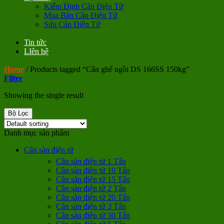
Kiểm Định Cân Điện Tử
Mua Bán Cân Điện Tử
Sửa Cân Điện Tử
Tin tức
LIên hệ
Home
/
Products tagged “Cân ghế ngồi DS 166SS 150kg”
Filter
Showing the single result
Bộ Lọc
Danh mục sản phẩm
Cân sàn điện tử
Cân sàn điện tử 1 Tấn
Cân sàn điện tử 10 Tấn
Cân sàn điện tử 15 Tấn
Cân sàn điện tử 2 Tấn
Cân sàn điện tử 20 Tấn
Cân sàn điện tử 3 Tấn
Cân sàn điện tử 30 Tấn