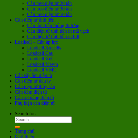
Cân treo điện tử 20 tấn
Cân treo điện tử 30 tấn
Cân treo điện tử 50 tấn
Cân điện tử tính tiền
Cân tính tiền thông thường
Cân điện tử tính tiền in mã vạch
Cân điện tử tính tiền in bill
Loadcell – Cân áp lực
Loadcell Amcells
Loadcell Cas
Loadcell Keli
Loadcell Mavin
Loadcell VMC
Cân sấy ẩm điện tử
Cân điện tử tiểu ly
Cân điện tử thủy sản
Cân đếm điện tử
Cân xe nâng điện tử
Phụ kiện cân điện tử
Search for:
Trang chủ
Giới thiệu