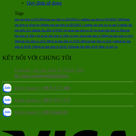
Quy định sử dụng
Tags
ban can dien tu DS166SS
ban can dien tu DS166SS 2 tan
Ban can dien tu DS166SS 500kg
ban
can dien tu vibra tps 3kg
ban can san dien tu DS166SS 1 tan
ban can treo ocs xz aae 2 tan
bán cân
treo điện tử 5 tấn
Bán cân điện tử B19S giá rẻ
can ban dien tu 30 gia re
can ban dien tu 30kg
can
ban dien tu 30kg gia re
Can ban dien tu 50kg co may in
can ban dien tu 60kg
Can ban dien tu A12
50kg
can ban dien tu a12e 30kg
Can ban dien tu A12E 50kg
can ban dien tu a12e yaohua
Can ban
dien tu B19S 100kg
Can ban dien tu B19S 150kg
cân bàn điện tử a9 30kg có máy in
KẾT NỐI VỚI CHÚNG TÔI
Fanpage của cân điện tử Thịnh Tiến
fb.com/candientuthinhtien
Kinh doanh 1:
0935 177 186
Kinh doanh 2:
0917 977 177
Kinh doanh 3:
0976 646 69