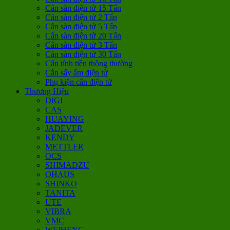
Cân sàn điện tử 15 Tấn
Cân sàn điện tử 2 Tấn
Cân sàn điện tử 5 Tấn
Cân sàn điện tử 20 Tấn
Cân sàn điện tử 3 Tấn
Cân sàn điện tử 30 Tấn
Cân tính tiền thông thường
Cân sấy ẩm điện tử
Phụ kiện cân điện tử
Thương Hiệu
DIGI
CAS
HUAYING
JADEVER
KENDY
METTLER
OCS
SHIMADZU
OHAUS
SHINKO
TANITA
UTE
VIBRA
VMC
WEIHENG