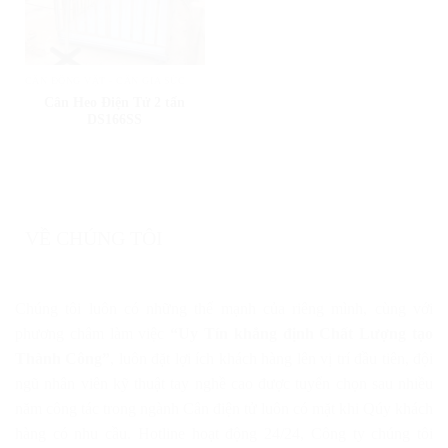
CÂN ĐỘNG VẬT - CÂN GIA SÚC
Cân Heo Điện Tử 2 tấn
DS166SS
VỀ CHÚNG TÔI
Chúng tôi luôn có những thế mạnh của riêng mình, cùng với
phương châm làm việc
“Uy Tín khẳng định Chất Lượng tạo
Thành Công”
, luôn đặt lợi ích khách hàng lên vị trí đầu tiên, đội
ngũ nhân viên kỹ thuật tay nghề cao được tuyển chọn sau nhiều
năm công tác trong ngành Cân điện tử luôn có mặt khi Qúy khách
hàng có nhu cầu. Hotline hoạt động 24/24, Công ty chúng tôi