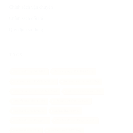
Chính sách vận chuyển
Chính sách đổi trả
Quy định sử dụng
TAGS
ban can dien tu DS166SS
ban can dien tu DS166SS 2 tan
Ban can dien tu DS166SS 500kg
ban can dien tu vibra tps 3kg
ban can san dien tu DS166SS 1 tan
ban can treo ocs xz aae 2 tan
bán cân treo điện tử 5 tấn
Bán cân điện tử B19S giá rẻ
can ban dien tu 30 gia re
can ban dien tu 30kg
can ban dien tu 30kg gia re
Can ban dien tu 50kg co may in
can ban dien tu 60kg
Can ban dien tu A12 50kg