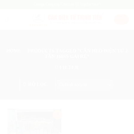
Skip
Chuyên Cung Cấp Cân Điện Tử Giá Tốt Nhất !
to
content
HOME
/
PRODUCTS TAGGED “CÂN HEO ĐIỆN TỬ 2
TẤN 166SS GÁI RẺ”
FILTER
BỘ LỌC
Add
to
wishlist