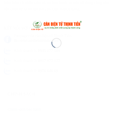
luôn luôn có nhân viên hỗ trợ bảo hành, tư vấn sử dụng cũng như
sửa chữa từ xa và tận nơi cho Qúy Khách hàng.
KẾT NỐI VỚI CHÚNG TÔI
Fanpage của cân điện tử Thịnh Tiến
fb.com/candientuthinhtien
Kinh doanh 1:
0935 177 186
Kinh doanh 2:
0917 977 177
Kinh doanh 3:
0976 646 69
CHÍNH SÁCH
Chính sách bảo hành