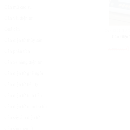
Cân mũ cao su
Cân vải điện tử
Quả cân
CÂN ĐIỆN TỬ 
Cân Điện 
Cân điện tử thủy sản
đ
3.400.000
Cân phân tích
Cân xe nâng điện tử
Cân điện tử ghế ngồi
Cân điện tử tiểu ly
Cân điện tử tính tiền
Cân điện tử mini bỏ túi
Cân sấy ẩm điện tử
Cân sàn điện tử