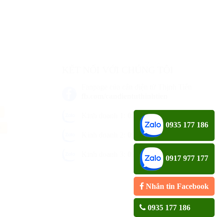
KẾT NỐI VỚI CHÚNG TÔI
Fanpage của cân điện tử Thịnh Tiến
fb.com/candientuthinhtien
Kinh doanh 1:
0935 177 186
0935 177 186
an
Kinh doanh 2:
0917 977 177
Kinh doanh 3:
0976 646 69
0917 977 177
Nhắn tin Facebook
0935 177 186