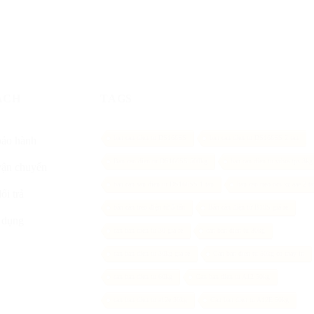
ÁCH
TAGS
ban can dien tu DS166SS
ban can dien tu DS166SS 2 tan
bảo hành
Ban can dien tu DS166SS 500kg
ban can dien tu vibra tps 3kg
vận chuyển
ban can san dien tu DS166SS 1 tan
ban can treo ocs xz aae 2 t
ổi trả
bán cân treo điện tử 5 tấn
Bán cân điện tử B19S giá rẻ
 dụng
can ban dien tu 30 gia re
can ban dien tu 30kg
can ban dien tu 30kg gia re
Can ban dien tu 50kg co may in
can ban dien tu 60kg
Can ban dien tu A12 50kg
can ban dien tu a12e 30kg
Can ban dien tu A12E 50kg