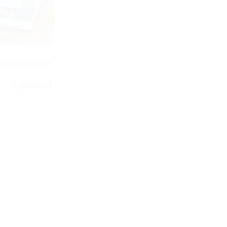
TIỂU LY
Tử Digi DS 1002
đ
3.100.000