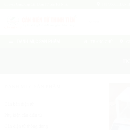
Skip
Chuyên Cung Cấp Cân Điện Tử Giá Tốt Nhất !
118/35A PHAN HU
to
content
Search
for:
DANH MỤC SẢN PHẨM
TRANG CHỦ
G
H
DANH MỤC SẢN PHẨM
Cân bàn điện tử
Phụ kiện cân điện tử
Cân điện tử thông dụng