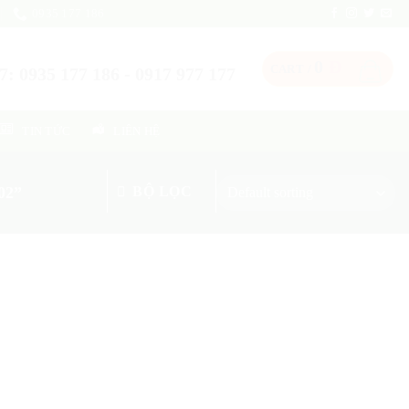
0935 177 186
0
Đ
CART /
: 0935 177 186 - 0917 977 177
TIN TỨC
LIÊN HỆ
02”
BỘ LỌC