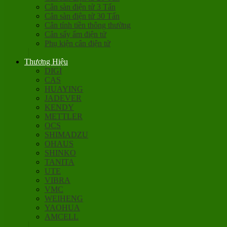
Cân sàn điện tử 3 Tấn
Cân sàn điện tử 30 Tấn
Cân tính tiền thông thường
Cân sấy ẩm điện tử
Phụ kiện cân điện tử
Thương Hiệu
DIGI
CAS
HUAYING
JADEVER
KENDY
METTLER
OCS
SHIMADZU
OHAUS
SHINKO
TANITA
UTE
VIBRA
VMC
WEIHENG
YAOHUA
AMCELL