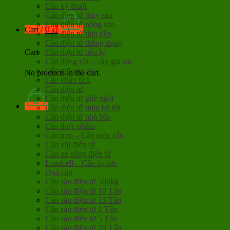
Cân kỹ thuật
Cân điện tử thủy sản
Cân điện tử nông sản
0
đ
Cart /
Cân điện tử tính tiền
Cân điện tử thông dụng
Cân điện tử tiểu ly
Cart
Cân động vật – cân gia súc
Cân mũ cao su
No products in the cart.
Cân phân tích
Cân điện tử
Cân điện tử ghế ngồi
Cân điện tử mini bỏ túi
Cân điện tử nhà bếp
Cân thực phẩm
Cân treo – Cân móc cẩu
Cân vải điện tử
Cân xe nâng điện tử
Loadcell – Cân áp lực
Quả cân
Cân sàn điện tử 500kg
Cân sàn điện tử 10 Tấn
Cân sàn điện tử 15 Tấn
Cân sàn điện tử 2 Tấn
Cân sàn điện tử 5 Tấn
Cân sàn điện tử 20 Tấn