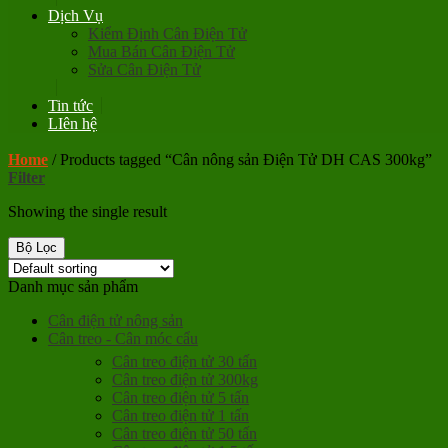
Dịch Vụ
Kiểm Định Cân Điện Tử
Mua Bán Cân Điện Tử
Sửa Cân Điện Tử
Tin tức
LIên hệ
Home
/
Products tagged “Cân nông sản Điện Tử DH CAS 300kg”
Filter
Showing the single result
Bộ Lọc
Danh mục sản phẩm
Cân điện tử nông sản
Cân treo - Cân móc cẩu
Cân treo điện tử 30 tấn
Cân treo điện tử 300kg
Cân treo điện tử 5 tấn
Cân treo điện tử 1 tấn
Cân treo điện tử 50 tấn