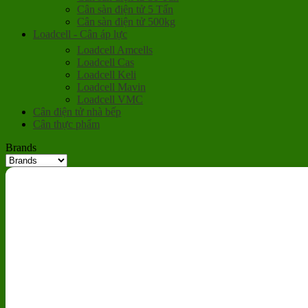
Cân sàn điện tử 5 Tấn
Cân sàn điện tử 500kg
Loadcell - Cân áp lực
Loadcell Amcells
Loadcell Cas
Loadcell Keli
Loadcell Mavin
Loadcell VMC
Cân điện tử nhà bếp
Cân thực phẩm
Brands