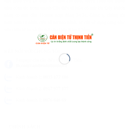
ngũ nhân viên kỹ thuật tay nghề cao được tuyển chọn sau nhiều
năm công tác trong ngành Cân điện tử luôn có mặt khi Qúy khách
hàng có nhu cầu. Hotline hoạt động 24/24, Công ty chúng tôi
luôn luôn có nhân viên hỗ trợ bảo hành, tư vấn sử dụng cũng như
sửa chữa từ xa và tận nơi cho Qúy Khách hàng.
KẾT NỐI VỚI CHÚNG TÔI
Fanpage của cân điện tử Thịnh Tiến
fb.com/candientuthinhtien
Kinh doanh 1:
0935 177 186
Kinh doanh 2:
0917 977 177
Kinh doanh 3:
0976 646 69
CHÍNH SÁCH