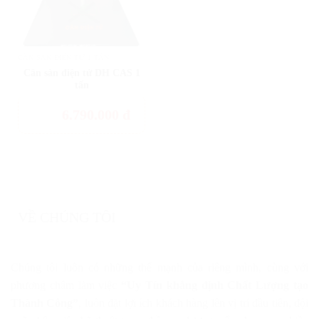
CÂN SÀN ĐIỆN TỬ 1 TẤN
Cân sàn điện tử DH CAS 1
tấn
6.790.000
đ
VỀ CHÚNG TÔI
Chúng tôi luôn có những thế mạnh của riêng mình, cùng với
phương châm làm việc
“Uy Tín khẳng định Chất Lượng tạo
Thành Công”
, luôn đặt lợi ích khách hàng lên vị trí đầu tiên, đội