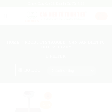
Skip
Chuyên Cung Cấp Cân Điện Tử Giá Tốt Nhất !
to
content
HOME
/
PRODUCTS TAGGED “CAN SAN DIEN TU
DH CAS 1 TAN”
FILTER
BỘ LỌC
Add
-14%
to
wishlist