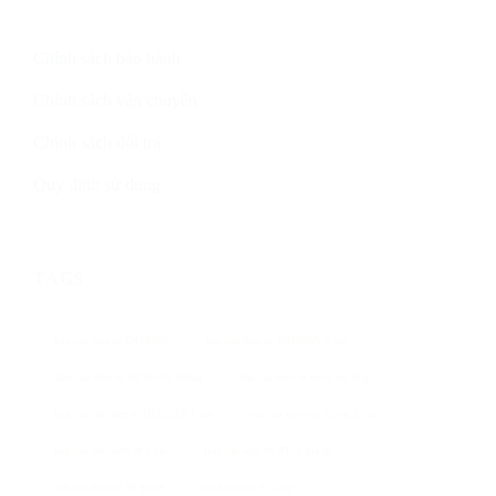
Chính sách bảo hành
Chính sách vận chuyển
Chính sách đổi trả
Quy định sử dụng
TAGS
ban can dien tu DS166SS
ban can dien tu DS166SS 2 tan
Ban can dien tu DS166SS 500kg
ban can dien tu vibra tps 3kg
ban can san dien tu DS166SS 1 tan
ban can treo ocs xz aae 2 tan
bán cân treo điện tử 5 tấn
Bán cân điện tử B19S giá rẻ
can ban dien tu 30 gia re
can ban dien tu 30kg