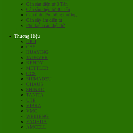
Cân sàn điện tử 3 Tấn
Cân sàn điện tử 30 Tấn
Cân tính tiền thông thường
Cân sấy ẩm điện tử
Phụ kiện cân điện tử
Thương Hiệu
DIGI
CAS
HUAYING
JADEVER
KENDY
METTLER
OCS
SHIMADZU
OHAUS
SHINKO
TANITA
UTE
VIBRA
VMC
WEIHENG
YAOHUA
AMCELL