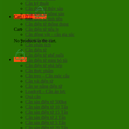
Cân kỹ thuật
Cân điện tử thủy sản
Cân điện tử nông sản
0
đ
Cart /
Cân điện tử tính tiền
Cân điện tử thông dụng
Cân điện tử tiểu ly
Cart
Cân động vật – cân gia súc
Cân mũ cao su
No products in the cart.
Cân phân tích
Cân điện tử
Cân điện tử ghế ngồi
Cân điện tử mini bỏ túi
Cân điện tử nhà bếp
Cân thực phẩm
Cân treo – Cân móc cẩu
Cân vải điện tử
Cân xe nâng điện tử
Loadcell – Cân áp lực
Quả cân
Cân sàn điện tử 500kg
Cân sàn điện tử 10 Tấn
Cân sàn điện tử 15 Tấn
Cân sàn điện tử 2 Tấn
Cân sàn điện tử 5 Tấn
Cân sàn điện tử 20 Tấn