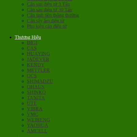
Cân sàn điện tử 3 Tấn
Cân sàn điện tử 30 Tấn
Cân tính tiền thông thường
Cân sấy ẩm điện tử
Phụ kiện cân điện tử
Thương Hiệu
DIGI
CAS
HUAYING
JADEVER
KENDY
METTLER
OCS
SHIMADZU
OHAUS
SHINKO
TANITA
UTE
VIBRA
VMC
WEIHENG
YAOHUA
AMCELL