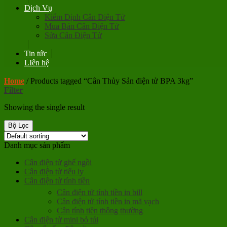
Dịch Vụ
Kiểm Định Cân Điện Tử
Mua Bán Cân Điện Tử
Sửa Cân Điện Tử
Tin tức
LIên hệ
Home
/
Products tagged “Cân Thủy Sản điện tử BPA 3kg”
Filter
Showing the single result
Bộ Lọc
Danh mục sản phẩm
Cân điện tử ghế ngồi
Cân điện tử tiểu ly
Cân điện tử tính tiền
Cân điện tử tính tiền in bill
Cân điện tử tính tiền in mã vạch
Cân tính tiền thông thường
Cân điện tử mini bỏ túi