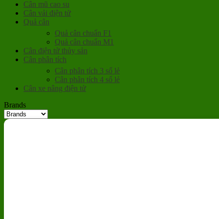
Cân mũ cao su
Cân vải điện tử
Quả cân
Quả cân chuẩn F1
Quả cân chuẩn M1
Cân điện tử thủy sản
Cân phân tích
Cân phân tích 3 số lẻ
Cân phân tích 4 số lẻ
Cân xe nâng điện tử
Brands