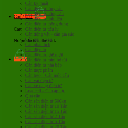
Cân kỹ thuật
Cân điện tử thủy sản
Cân điện tử nông sản
0
đ
Cart /
Cân điện tử tính tiền
Cân điện tử thông dụng
Cân điện tử tiểu ly
Cart
Cân động vật – cân gia súc
Cân mũ cao su
No products in the cart.
Cân phân tích
Cân điện tử
Cân điện tử ghế ngồi
Cân điện tử mini bỏ túi
Cân điện tử nhà bếp
Cân thực phẩm
Cân treo – Cân móc cẩu
Cân vải điện tử
Cân xe nâng điện tử
Loadcell – Cân áp lực
Quả cân
Cân sàn điện tử 500kg
Cân sàn điện tử 10 Tấn
Cân sàn điện tử 15 Tấn
Cân sàn điện tử 2 Tấn
Cân sàn điện tử 5 Tấn
Cân sàn điện tử 20 Tấn