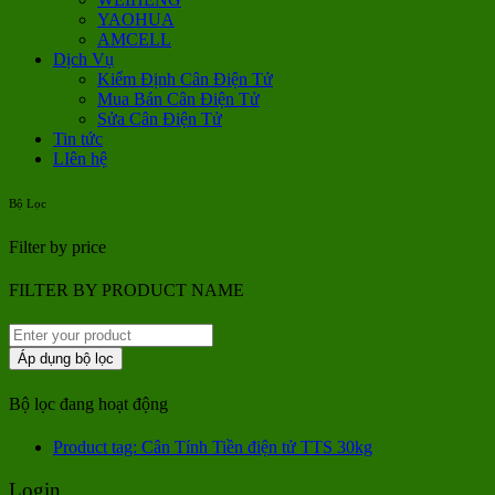
YAOHUA
AMCELL
Dịch Vụ
Kiểm Định Cân Điện Tử
Mua Bán Cân Điện Tử
Sửa Cân Điện Tử
Tin tức
LIên hệ
Bộ Lọc
Filter by price
FILTER BY PRODUCT NAME
Áp dụng bộ lọc
Bộ lọc đang hoạt động
Product tag: Cân Tính Tiền điện tử TTS 30kg
Login