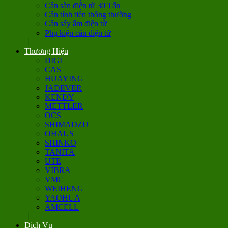
Cân sàn điện tử 30 Tấn
Cân tính tiền thông thường
Cân sấy ẩm điện tử
Phụ kiện cân điện tử
Thương Hiệu
DIGI
CAS
HUAYING
JADEVER
KENDY
METTLER
OCS
SHIMADZU
OHAUS
SHINKO
TANITA
UTE
VIBRA
VMC
WEIHENG
YAOHUA
AMCELL
Dịch Vụ