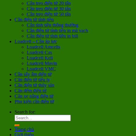
Cân treo điện tử 20 tấn
Cân treo điện tử 30 tấn
Cân treo điện tử 50 tấn
Cân điện tử tính tiền
Cân tính tiền thông thường
Cân điện tử tính tiền in mã vạch
Cân điện tử tính tiền in bill
Loadcell – Cân áp lực
Loadcell Amcells
Loadcell Cas
Loadcell Keli
Loadcell Mavin
Loadcell VMC
Cân sấy ẩm điện tử
Cân điện tử tiểu ly
Cân điện tử thủy sản
Cân đếm điện tử
Cân xe nâng điện tử
Phụ kiện cân điện tử
Search for:
Trang chủ
Giới thiệu