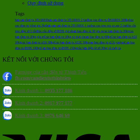
Quy định sử dụng
Tags
ban can dien tu DS166SS
ban can dien tu DS166SS 2 tan
Ban can dien tu DS166SS 500kg
ban
can dien tu vibra tps 3kg
ban can san dien tu DS166SS 1 tan
ban can treo ocs xz aae 2 tan
bán cân
treo điện tử 5 tấn
Bán cân điện tử B19S giá rẻ
can ban dien tu 30 gia re
can ban dien tu 30kg
can
ban dien tu 30kg gia re
Can ban dien tu 50kg co may in
can ban dien tu 60kg
Can ban dien tu A12
50kg
can ban dien tu a12e 30kg
Can ban dien tu A12E 50kg
can ban dien tu a12e yaohua
Can ban
dien tu B19S 100kg
Can ban dien tu B19S 150kg
cân bàn điện tử a9 30kg có máy in
KẾT NỐI VỚI CHÚNG TÔI
Fanpage của cân điện tử Thịnh Tiến
fb.com/candientuthinhtien
Kinh doanh 1:
0935 177 186
Kinh doanh 2:
0917 977 177
Kinh doanh 3:
0976 646 69