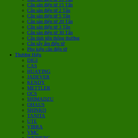
Cân sàn điện tử 15 Tấn
Cân sàn điện tử 2 Tấn
Cân sàn điện tử 5 Tấn
Cân sàn điện tử 20 Tấn
Cân sàn điện tử 3 Tấn
Cân sàn điện tử 30 Tấn
Cân tính tiền thông thường
Cân sấy ẩm điện tử
Phụ kiện cân điện tử
Thương Hiệu
DIGI
CAS
HUAYING
JADEVER
KENDY
METTLER
OCS
SHIMADZU
OHAUS
SHINKO
TANITA
UTE
VIBRA
VMC
WEIHENG