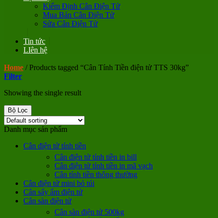
Kiểm Định Cân Điện Tử
Mua Bán Cân Điện Tử
Sửa Cân Điện Tử
Tin tức
LIên hệ
Home
/
Products tagged “Cân Tính Tiền điện tử TTS 30kg”
Filter
Showing the single result
Bộ Lọc
Danh mục sản phẩm
Cân điện tử tính tiền
Cân điện tử tính tiền in bill
Cân điện tử tính tiền in mã vạch
Cân tính tiền thông thường
Cân điện tử mini bỏ túi
Cân sấy ẩm điện tử
Cân sàn điện tử
Cân sàn điện tử 500kg