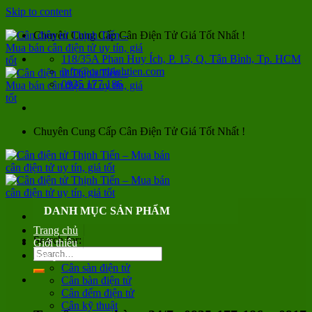
Skip to content
Chuyên Cung Cấp Cân Điện Tử Giá Tốt Nhất !
118/35A Phan Huy Ích, P. 15, Q. Tân Bình, Tp. HCM
info@canthinhtien.com
0935 177 186
Chuyên Cung Cấp Cân Điện Tử Giá Tốt Nhất !
DANH MỤC SẢN PHẨM
Trang chủ
Search for:
Giới thiệu
Sản phẩm
Cân sàn điện tử
Cân bàn điện tử
Cân đếm điện tử
Cân kỹ thuật