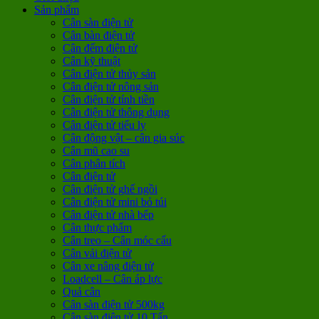
Sản phẩm
Cân sàn điện tử
Cân bàn điện tử
Cân đếm điện tử
Cân kỹ thuật
Cân điện tử thủy sản
Cân điện tử nông sản
Cân điện tử tính tiền
Cân điện tử thông dụng
Cân điện tử tiểu ly
Cân động vật – cân gia súc
Cân mũ cao su
Cân phân tích
Cân điện tử
Cân điện tử ghế ngồi
Cân điện tử mini bỏ túi
Cân điện tử nhà bếp
Cân thực phẩm
Cân treo – Cân móc cẩu
Cân vải điện tử
Cân xe nâng điện tử
Loadcell – Cân áp lực
Quả cân
Cân sàn điện tử 500kg
Cân sàn điện tử 10 Tấn