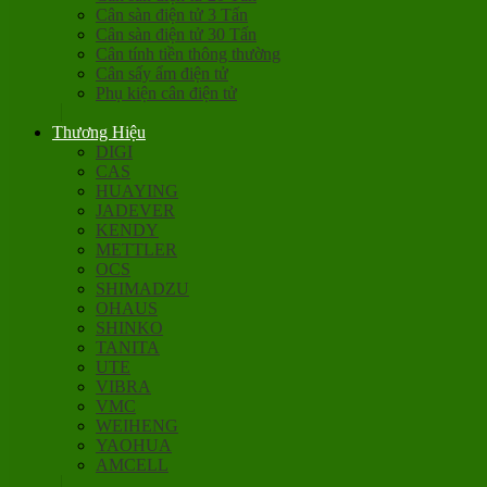
Cân sàn điện tử 3 Tấn
Cân sàn điện tử 30 Tấn
Cân tính tiền thông thường
Cân sấy ẩm điện tử
Phụ kiện cân điện tử
Thương Hiệu
DIGI
CAS
HUAYING
JADEVER
KENDY
METTLER
OCS
SHIMADZU
OHAUS
SHINKO
TANITA
UTE
VIBRA
VMC
WEIHENG
YAOHUA
AMCELL