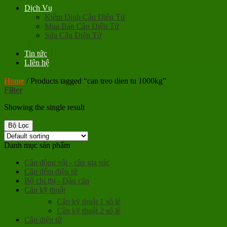
Dịch Vụ
Kiểm Định Cân Điện Tử
Mua Bán Cân Điện Tử
Sửa Cân Điện Tử
Tin tức
LIên hệ
Home
/
Products tagged “can treo dien tu 1000kg”
Filter
Showing the single result
Bộ Lọc
Danh mục sản phẩm
Cân động vật - cân gia súc
Cân đếm điện tử
Bộ chỉ thị - Đầu cân
Cân kỹ thuật
Cân kỹ thuật 1 số lẻ
Cân kỹ thuật 2 số lẻ
Cân điện tử