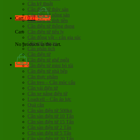
Cân kỹ thuật
Cân điện tử thủy sản
Cân điện tử nông sản
0
đ
Cart /
Cân điện tử tính tiền
Cân điện tử thông dụng
Cân điện tử tiểu ly
Cart
Cân động vật – cân gia súc
Cân mũ cao su
No products in the cart.
Cân phân tích
Cân điện tử
Cân điện tử ghế ngồi
Cân điện tử mini bỏ túi
Cân điện tử nhà bếp
Cân thực phẩm
Cân treo – Cân móc cẩu
Cân vải điện tử
Cân xe nâng điện tử
Loadcell – Cân áp lực
Quả cân
Cân sàn điện tử 500kg
Cân sàn điện tử 10 Tấn
Cân sàn điện tử 15 Tấn
Cân sàn điện tử 2 Tấn
Cân sàn điện tử 5 Tấn
Cân sàn điện tử 20 Tấn