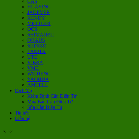
CAS
HUAYING
JADEVER
KENDY
METTLER
OCS
SHIMADZU
OHAUS
SHINKO
TANITA
UTE
VIBRA
VMC
WEIHENG
YAOHUA
AMCELL
Dịch Vụ
Kiểm Định Cân Điện Tử
Mua Bán Cân Điện Tử
Sửa Cân Điện Tử
Tin tức
LIên hệ
Bộ Lọc