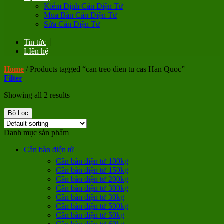
Kiểm Định Cân Điện Tử
Mua Bán Cân Điện Tử
Sửa Cân Điện Tử
Tin tức
LIên hệ
Home
/
Products tagged “can treo dien tu cas Han Quoc”
Filter
Showing all 2 results
Bộ Lọc
Danh mục sản phẩm
Cân bàn điện tử
Cân bàn điện tử 100kg
Cân bàn điện tử 150kg
Cân bàn điện tử 200kg
Cân bàn điện tử 300kg
Cân bàn điện tử 30kg
Cân bàn điện tử 500kg
Cân bàn điện tử 50kg