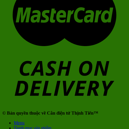
© Bản quyền thuộc về Cân điện tử Thịnh Tiến™
Menu
Danh mục sản phẩm