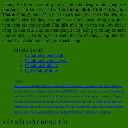
Chúng tôi luôn có những thế mạnh của riêng mình, cùng với
phương châm làm việc
“Uy Tín khẳng định Chất Lượng tạo
Thành Công”
, luôn đặt lợi ích khách hàng lên vị trí đầu tiên, đội
ngũ nhân viên kỹ thuật tay nghề cao được tuyển chọn sau nhiều
năm công tác trong ngành Cân điện tử luôn có mặt khi Qúy khách
hàng có nhu cầu. Hotline hoạt động 24/24, Công ty chúng tôi luôn
luôn có nhân viên hỗ trợ bảo hành, tư vấn sử dụng cũng như sửa
chữa từ xa và tận nơi cho Qúy Khách hàng.
CHÍNH SÁCH
Chính sách bảo hành
Chính sách vận chuyển
Chính sách đổi trả
Quy định sử dụng
Tags
ban can dien tu DS166SS
ban can dien tu DS166SS 2 tan
Ban can dien tu DS166SS 500kg
ban
can dien tu vibra tps 3kg
ban can san dien tu DS166SS 1 tan
ban can treo ocs xz aae 2 tan
bán cân
treo điện tử 5 tấn
Bán cân điện tử B19S giá rẻ
can ban dien tu 30 gia re
can ban dien tu 30kg
can
ban dien tu 30kg gia re
Can ban dien tu 50kg co may in
can ban dien tu 60kg
Can ban dien tu A12
50kg
can ban dien tu a12e 30kg
Can ban dien tu A12E 50kg
can ban dien tu a12e yaohua
Can ban
dien tu B19S 100kg
Can ban dien tu B19S 150kg
cân bàn điện tử a9 30kg có máy in
KẾT NỐI VỚI CHÚNG TÔI