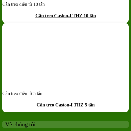
Cân treo điện tử 10 tấn
Add to wishlist
Quick View
Cân treo Caston-I THZ 10 tấn
Cân treo điện tử 5 tấn
Add to wishlist
Quick View
Cân treo Caston-I THZ 5 tấn
Về chúng tôi