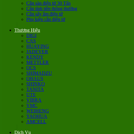
Cân sàn điện tử 30 Tấn
Cân tính tiền thông thường
Cân sấy ẩm điện tử
Phụ kiện cân điện tử
Thương Hiệu
DIGI
CAS
HUAYING
JADEVER
KENDY
METTLER
OCS
SHIMADZU
OHAUS
SHINKO
TANITA
UTE
VIBRA
VMC
WEIHENG
YAOHUA
AMCELL
Dịch Vụ