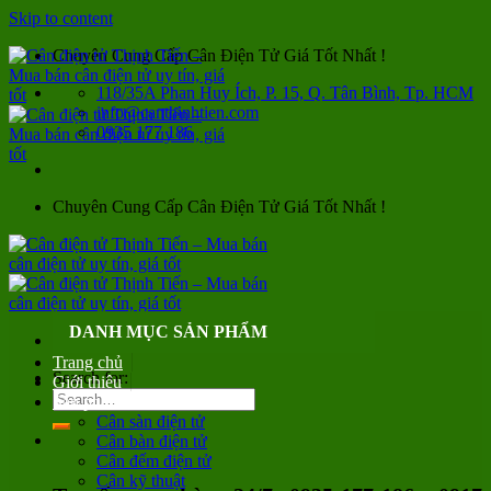
Skip to content
Chuyên Cung Cấp Cân Điện Tử Giá Tốt Nhất !
118/35A Phan Huy Ích, P. 15, Q. Tân Bình, Tp. HCM
info@canthinhtien.com
0935 177 186
Chuyên Cung Cấp Cân Điện Tử Giá Tốt Nhất !
DANH MỤC SẢN PHẨM
Trang chủ
Search for:
Giới thiệu
Sản phẩm
Cân sàn điện tử
Cân bàn điện tử
Cân đếm điện tử
Cân kỹ thuật