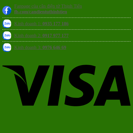
Fanpage của cân điện tử Thịnh Tiến
fb.com/candientuthinhtien
Kinh doanh 1:
0935 177 186
Kinh doanh 2:
0917 977 177
Kinh doanh 3:
0976 646 69