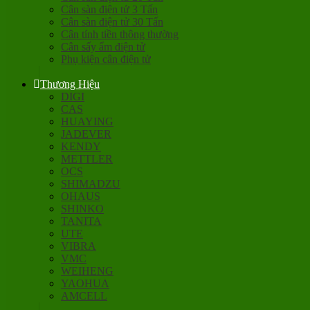
Cân sàn điện tử 3 Tấn
Cân sàn điện tử 30 Tấn
Cân tính tiền thông thường
Cân sấy ẩm điện tử
Phụ kiện cân điện tử
Thương Hiệu
DIGI
CAS
HUAYING
JADEVER
KENDY
METTLER
OCS
SHIMADZU
OHAUS
SHINKO
TANITA
UTE
VIBRA
VMC
WEIHENG
YAOHUA
AMCELL