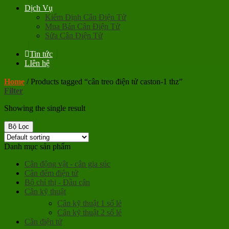
Dịch Vụ
Kiểm Định Cân Điện Tử
Mua Bán Cân Điện Tử
Sửa Cân Điện Tử
Tin tức
LIên hệ
Home
/
Products tagged “cân treo điện tử caston-1 thz”
Filter
Showing the single result
Bộ Lọc
Danh mục sản phẩm
Cân động vật - cân gia súc
Cân đếm điện tử
Bộ chỉ thị - Đầu cân
Cân kỹ thuật
Cân kỹ thuật 1 số lẻ
Cân kỹ thuật 2 số lẻ
Cân điện tử