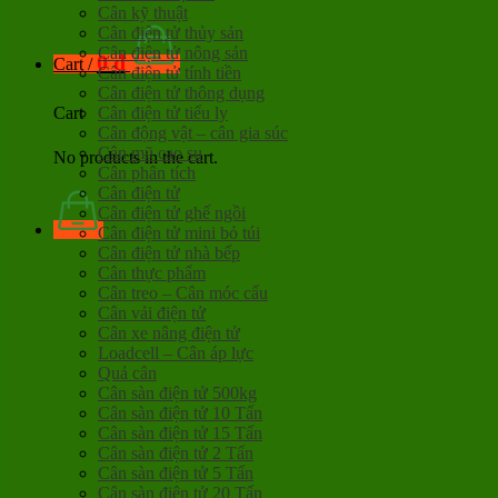
Cân kỹ thuật
Cân điện tử thủy sản
Cân điện tử nông sản
0
đ
Cart /
Cân điện tử tính tiền
Cân điện tử thông dụng
Cân điện tử tiểu ly
Cart
Cân động vật – cân gia súc
Cân mũ cao su
No products in the cart.
Cân phân tích
Cân điện tử
Cân điện tử ghế ngồi
Cân điện tử mini bỏ túi
Cân điện tử nhà bếp
Cân thực phẩm
Cân treo – Cân móc cẩu
Cân vải điện tử
Cân xe nâng điện tử
Loadcell – Cân áp lực
Quả cân
Cân sàn điện tử 500kg
Cân sàn điện tử 10 Tấn
Cân sàn điện tử 15 Tấn
Cân sàn điện tử 2 Tấn
Cân sàn điện tử 5 Tấn
Cân sàn điện tử 20 Tấn