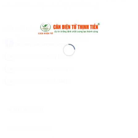
sửa chữa từ xa và tận nơi cho Qúy Khách hàng.
KẾT NỐI VỚI CHÚNG TÔI
Fanpage của cân điện tử Thịnh Tiến
fb.com/candientuthinhtien
Kinh doanh 1:
0935 177 186
Kinh doanh 2:
0917 977 177
Kinh doanh 3:
0976 646 69
CHÍNH SÁCH
Chính sách bảo hành