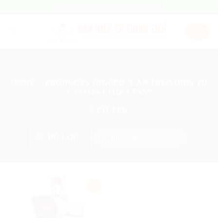
Skip
Chuyên Cung Cấp Cân Điện Tử Giá Tốt Nhất !
to
content
HOME
/
PRODUCTS TAGGED “CAN TREO DIEN TU
CASTON-I THZ 3 TAN”
FILTER
BỘ LỌC
Add
to
wishlist