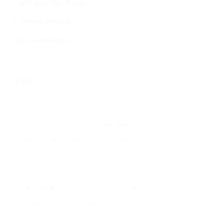
Chính sách vận chuyển
Chính sách đổi trả
Quy định sử dụng
TAGS
ban can dien tu DS166SS
ban can dien tu DS166SS 2 tan
Ban can dien tu DS166SS 500kg
ban can dien tu vibra tps 3kg
ban can san dien tu DS166SS 1 tan
ban can treo ocs xz aae 2 tan
bán cân treo điện tử 5 tấn
Bán cân điện tử B19S giá rẻ
can ban dien tu 30 gia re
can ban dien tu 30kg
can ban dien tu 30kg gia re
Can ban dien tu 50kg co may in
can ban dien tu 60kg
Can ban dien tu A12 50kg