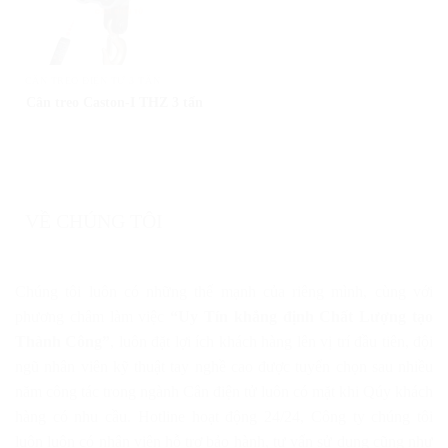
CÂN TREO ĐIỆN TỬ 3 TẤN
Cân treo Caston-I THZ 3 tấn
VỀ CHÚNG TÔI
Chúng tôi luôn có những thế mạnh của riêng mình, cùng với
phương châm làm việc
“Uy Tín khẳng định Chất Lượng tạo
Thành Công”
, luôn đặt lợi ích khách hàng lên vị trí đầu tiên, đội
ngũ nhân viên kỹ thuật tay nghề cao được tuyển chọn sau nhiều
năm công tác trong ngành Cân điện tử luôn có mặt khi Qúy khách
hàng có nhu cầu. Hotline hoạt động 24/24, Công ty chúng tôi
luôn luôn có nhân viên hỗ trợ bảo hành, tư vấn sử dụng cũng như