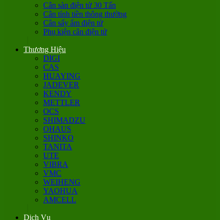
Cân sàn điện tử 30 Tấn
Cân tính tiền thông thường
Cân sấy ẩm điện tử
Phụ kiện cân điện tử
Thương Hiệu
DIGI
CAS
HUAYING
JADEVER
KENDY
METTLER
OCS
SHIMADZU
OHAUS
SHINKO
TANITA
UTE
VIBRA
VMC
WEIHENG
YAOHUA
AMCELL
Dịch Vụ