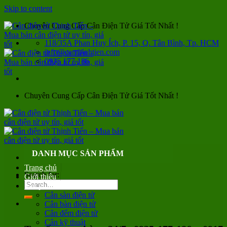
Skip to content
Chuyên Cung Cấp Cân Điện Tử Giá Tốt Nhất !
118/35A Phan Huy Ích, P. 15, Q. Tân Bình, Tp. HCM
info@canthinhtien.com
0935 177 186
Chuyên Cung Cấp Cân Điện Tử Giá Tốt Nhất !
DANH MỤC SẢN PHẨM
Trang chủ
Search for:
Giới thiệu
Sản phẩm
Cân sàn điện tử
Cân bàn điện tử
Cân đếm điện tử
Cân kỹ thuật