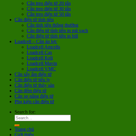
Cân treo điện tử 20 tấn
Cân treo điện tử 30 tấn
Cân treo điện tử 50 tấn
Cân điện tử tính tiền
Cân tính tiền thông thường
Cân điện tử tính tiền in mã vạch
Cân điện tử tính tiền in bill
Loadcell – Cân áp lực
Loadcell Amcells
Loadcell Cas
Loadcell Keli
Loadcell Mavin
Loadcell VMC
Cân sấy ẩm điện tử
Cân điện tử tiểu ly
Cân điện tử thủy sản
Cân đếm điện tử
Cân xe nâng điện tử
Phụ kiện cân điện tử
Search for:
Trang chủ
Giới thiệu