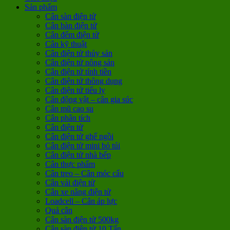
Sản phẩm
Cân sàn điện tử
Cân bàn điện tử
Cân đếm điện tử
Cân kỹ thuật
Cân điện tử thủy sản
Cân điện tử nông sản
Cân điện tử tính tiền
Cân điện tử thông dụng
Cân điện tử tiểu ly
Cân động vật – cân gia súc
Cân mũ cao su
Cân phân tích
Cân điện tử
Cân điện tử ghế ngồi
Cân điện tử mini bỏ túi
Cân điện tử nhà bếp
Cân thực phẩm
Cân treo – Cân móc cẩu
Cân vải điện tử
Cân xe nâng điện tử
Loadcell – Cân áp lực
Quả cân
Cân sàn điện tử 500kg
Cân sàn điện tử 10 Tấn