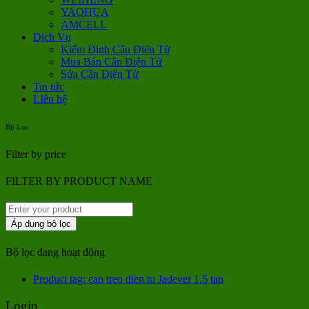
YAOHUA
AMCELL
Dịch Vụ
Kiểm Định Cân Điện Tử
Mua Bán Cân Điện Tử
Sửa Cân Điện Tử
Tin tức
LIên hệ
Bộ Lọc
Filter by price
FILTER BY PRODUCT NAME
Áp dụng bộ lọc
Bộ lọc đang hoạt động
Product tag: can treo dien tu Jadever 1.5 tan
Login