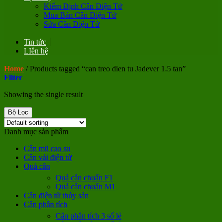
Kiểm Định Cân Điện Tử
Mua Bán Cân Điện Tử
Sửa Cân Điện Tử
Tin tức
LIên hệ
Home
/
Products tagged “can treo dien tu Jadever 1.5 tan”
Filter
Showing the single result
Bộ Lọc
Danh mục sản phẩm
Cân mũ cao su
Cân vải điện tử
Quả cân
Quả cân chuẩn F1
Quả cân chuẩn M1
Cân điện tử thủy sản
Cân phân tích
Cân phân tích 3 số lẻ