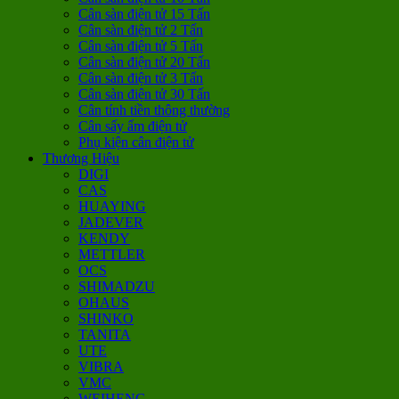
Cân sàn điện tử 15 Tấn
Cân sàn điện tử 2 Tấn
Cân sàn điện tử 5 Tấn
Cân sàn điện tử 20 Tấn
Cân sàn điện tử 3 Tấn
Cân sàn điện tử 30 Tấn
Cân tính tiền thông thường
Cân sấy ẩm điện tử
Phụ kiện cân điện tử
Thương Hiệu
DIGI
CAS
HUAYING
JADEVER
KENDY
METTLER
OCS
SHIMADZU
OHAUS
SHINKO
TANITA
UTE
VIBRA
VMC
WEIHENG