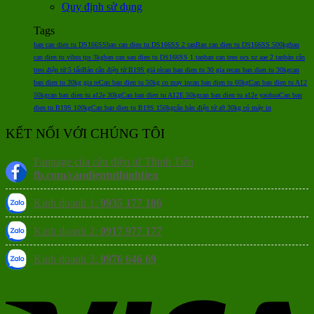
Quy định sử dụng
Tags
ban can dien tu DS166SS
ban can dien tu DS166SS 2 tan
Ban can dien tu DS166SS 500kg
ban
can dien tu vibra tps 3kg
ban can san dien tu DS166SS 1 tan
ban can treo ocs xz aae 2 tan
bán cân
treo điện tử 5 tấn
Bán cân điện tử B19S giá rẻ
can ban dien tu 30 gia re
can ban dien tu 30kg
can
ban dien tu 30kg gia re
Can ban dien tu 50kg co may in
can ban dien tu 60kg
Can ban dien tu A12
50kg
can ban dien tu a12e 30kg
Can ban dien tu A12E 50kg
can ban dien tu a12e yaohua
Can ban
dien tu B19S 100kg
Can ban dien tu B19S 150kg
cân bàn điện tử a9 30kg có máy in
KẾT NỐI VỚI CHÚNG TÔI
Fanpage của cân điện tử Thịnh Tiến
fb.com/candientuthinhtien
Kinh doanh 1:
0935 177 186
Kinh doanh 2:
0917 977 177
Kinh doanh 3:
0976 646 69