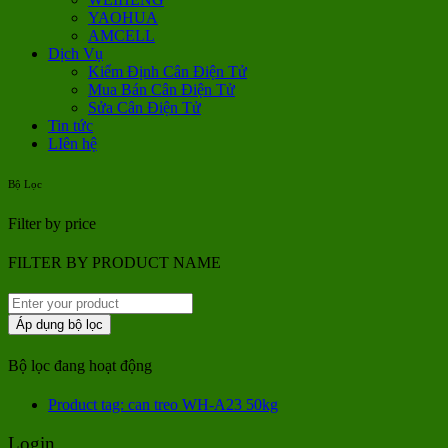
YAOHUA
AMCELL
Dịch Vụ
Kiểm Định Cân Điện Tử
Mua Bán Cân Điện Tử
Sửa Cân Điện Tử
Tin tức
LIên hệ
Bộ Lọc
Filter by price
FILTER BY PRODUCT NAME
Áp dụng bộ lọc
Bộ lọc đang hoạt động
Product tag: can treo WH-A23 50kg
Login