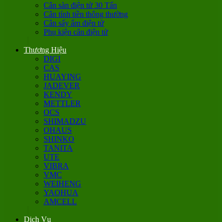
Cân sàn điện tử 30 Tấn
Cân tính tiền thông thường
Cân sấy ẩm điện tử
Phụ kiện cân điện tử
Thương Hiệu
DIGI
CAS
HUAYING
JADEVER
KENDY
METTLER
OCS
SHIMADZU
OHAUS
SHINKO
TANITA
UTE
VIBRA
VMC
WEIHENG
YAOHUA
AMCELL
Dịch Vụ