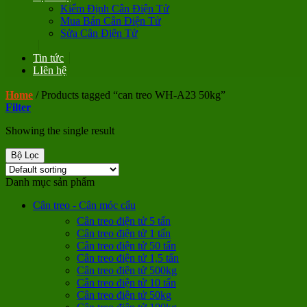
Kiểm Định Cân Điện Tử
Mua Bán Cân Điện Tử
Sửa Cân Điện Tử
Tin tức
LIên hệ
Home
/
Products tagged “can treo WH-A23 50kg”
Filter
Showing the single result
Bộ Lọc
Danh mục sản phẩm
Cân treo - Cân móc cẩu
Cân treo điện tử 5 tấn
Cân treo điện tử 1 tấn
Cân treo điện tử 50 tấn
Cân treo điện tử 1,5 tấn
Cân treo điện tử 500kg
Cân treo điện tử 10 tấn
Cân treo điện tử 50kg