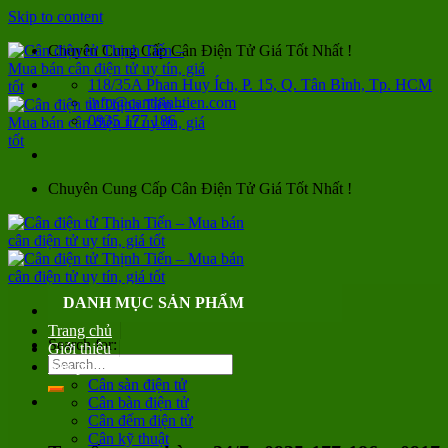
Skip to content
Chuyên Cung Cấp Cân Điện Tử Giá Tốt Nhất !
118/35A Phan Huy Ích, P. 15, Q. Tân Bình, Tp. HCM
info@canthinhtien.com
0935 177 186
Chuyên Cung Cấp Cân Điện Tử Giá Tốt Nhất !
DANH MỤC SẢN PHẨM
Trang chủ
Search for:
Giới thiệu
Sản phẩm
Cân sàn điện tử
Cân bàn điện tử
Cân đếm điện tử
Cân kỹ thuật