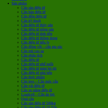
Sản phẩm
Cân sàn điện tử
Cân bàn điện tử
Cân đếm điện tử
Cân kỹ thuật
Cân điện tử thủy sản
Cân điện tử nông sản
Cân điện tử tính tiền
Cân điện tử thông dụng
Cân điện tử tiểu ly
Cân động vật – cân gia súc
Cân mũ cao su
Cân phân tích
Cân điện tử
Cân điện tử ghế ngồi
Cân điện tử mini bỏ túi
Cân điện tử nhà bếp
Cân thực phẩm
Cân treo – Cân móc cẩu
Cân vải điện tử
Cân xe nâng điện tử
Loadcell – Cân áp lực
Quả cân
Cân sàn điện tử 500kg
Cân sàn điện tử 10 Tấn