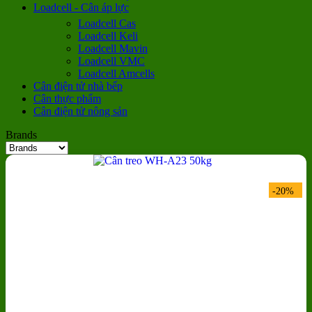
Loadcell - Cân áp lực
Loadcell Cas
Loadcell Keli
Loadcell Mavin
Loadcell VMC
Loadcell Amcells
Cân điện tử nhà bếp
Cân thực phẩm
Cân điện tử nông sản
Brands
-20%