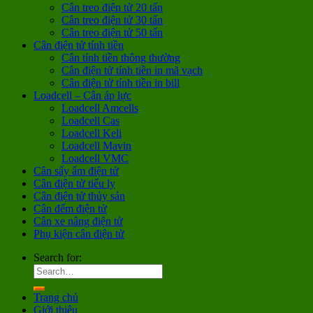
Cân treo điện tử 20 tấn
Cân treo điện tử 30 tấn
Cân treo điện tử 50 tấn
Cân điện tử tính tiền
Cân tính tiền thông thường
Cân điện tử tính tiền in mã vạch
Cân điện tử tính tiền in bill
Loadcell – Cân áp lực
Loadcell Amcells
Loadcell Cas
Loadcell Keli
Loadcell Mavin
Loadcell VMC
Cân sấy ẩm điện tử
Cân điện tử tiểu ly
Cân điện tử thủy sản
Cân đếm điện tử
Cân xe nâng điện tử
Phụ kiện cân điện tử
Search for:
Trang chủ
Giới thiệu