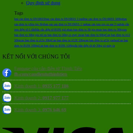
Quy định sử dụng
Tags
ban can dien tu DS166SS
ban can dien tu DS166SS 2 tan
Ban can dien tu DS166SS 500kg
ban
can dien tu vibra tps 3kg
ban can san dien tu DS166SS 1 tan
ban can treo ocs xz aae 2 tan
bán cân
treo điện tử 5 tấn
Bán cân điện tử B19S giá rẻ
can ban dien tu 30 gia re
can ban dien tu 30kg
can
ban dien tu 30kg gia re
Can ban dien tu 50kg co may in
can ban dien tu 60kg
Can ban dien tu A12
50kg
can ban dien tu a12e 30kg
Can ban dien tu A12E 50kg
can ban dien tu a12e yaohua
Can ban
dien tu B19S 100kg
Can ban dien tu B19S 150kg
cân bàn điện tử a9 30kg có máy in
KẾT NỐI VỚI CHÚNG TÔI
Fanpage của cân điện tử Thịnh Tiến
fb.com/candientuthinhtien
Kinh doanh 1:
0935 177 186
Kinh doanh 2:
0917 977 177
Kinh doanh 3:
0976 646 69