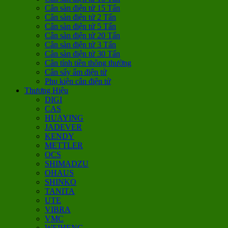
Cân sàn điện tử 15 Tấn
Cân sàn điện tử 2 Tấn
Cân sàn điện tử 5 Tấn
Cân sàn điện tử 20 Tấn
Cân sàn điện tử 3 Tấn
Cân sàn điện tử 30 Tấn
Cân tính tiền thông thường
Cân sấy ẩm điện tử
Phụ kiện cân điện tử
Thương Hiệu
DIGI
CAS
HUAYING
JADEVER
KENDY
METTLER
OCS
SHIMADZU
OHAUS
SHINKO
TANITA
UTE
VIBRA
VMC
WEIHENG