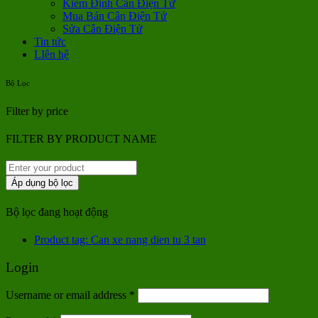
Kiểm Định Cân Điện Tử
Mua Bán Cân Điện Tử
Sửa Cân Điện Tử
Tin tức
LIên hệ
Bộ Lọc
Filter by price
FILTER BY PRODUCT NAME
Áp dụng bộ lọc
Bộ lọc đang hoạt động
Product tag: Can xe nang dien tu 3 tan
Login
Username or email address
*