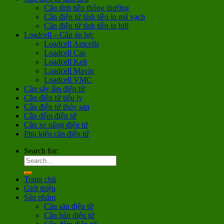
Cân tính tiền thông thường
Cân điện tử tính tiền in mã vạch
Cân điện tử tính tiền in bill
Loadcell – Cân áp lực
Loadcell Amcells
Loadcell Cas
Loadcell Keli
Loadcell Mavin
Loadcell VMC
Cân sấy ẩm điện tử
Cân điện tử tiểu ly
Cân điện tử thủy sản
Cân đếm điện tử
Cân xe nâng điện tử
Phụ kiện cân điện tử
Search for:
Trang chủ
Giới thiệu
Sản phẩm
Cân sàn điện tử
Cân bàn điện tử