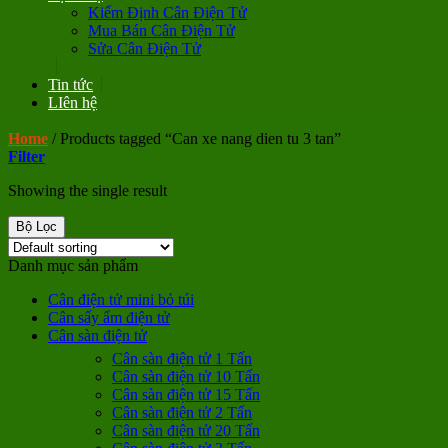
Kiểm Định Cân Điện Tử
Mua Bán Cân Điện Tử
Sửa Cân Điện Tử
Tin tức
LIên hệ
Home
/
Products tagged “Can xe nang dien tu 3 tan”
Filter
Showing the single result
Bộ Lọc
Danh mục sản phẩm
Cân điện tử mini bỏ túi
Cân sấy ẩm điện tử
Cân sàn điện tử
Cân sàn điện tử 1 Tấn
Cân sàn điện tử 10 Tấn
Cân sàn điện tử 15 Tấn
Cân sàn điện tử 2 Tấn
Cân sàn điện tử 20 Tấn