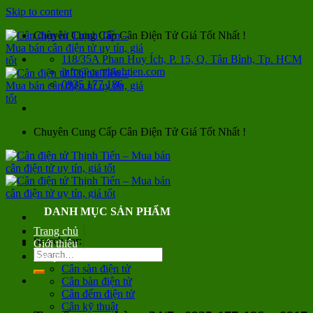
Skip to content
Chuyên Cung Cấp Cân Điện Tử Giá Tốt Nhất !
118/35A Phan Huy Ích, P. 15, Q. Tân Bình, Tp. HCM
info@canthinhtien.com
0935 177 186
Chuyên Cung Cấp Cân Điện Tử Giá Tốt Nhất !
DANH MỤC SẢN PHẨM
Trang chủ
Search for:
Giới thiệu
Sản phẩm
Cân sàn điện tử
Cân bàn điện tử
Cân đếm điện tử
Cân kỹ thuật