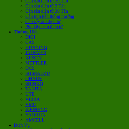
Cân sàn điện tử 20 Tấn
Cân sàn điện tử 3 Tấn
Cân sàn điện tử 30 Tấn
Cân tính tiền thông thường
Cân sấy ẩm điện tử
Phụ kiện cân điện tử
Thương Hiệu
DIGI
CAS
HUAYING
JADEVER
KENDY
METTLER
OCS
SHIMADZU
OHAUS
SHINKO
TANITA
UTE
VIBRA
VMC
WEIHENG
YAOHUA
AMCELL
Dịch Vụ