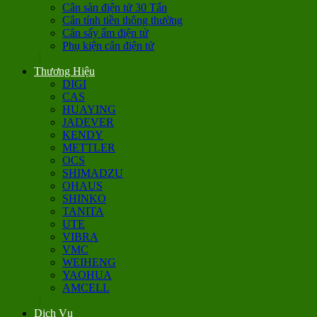
Cân sàn điện tử 30 Tấn
Cân tính tiền thông thường
Cân sấy ẩm điện tử
Phụ kiện cân điện tử
Thương Hiệu
DIGI
CAS
HUAYING
JADEVER
KENDY
METTLER
OCS
SHIMADZU
OHAUS
SHINKO
TANITA
UTE
VIBRA
VMC
WEIHENG
YAOHUA
AMCELL
Dịch Vụ