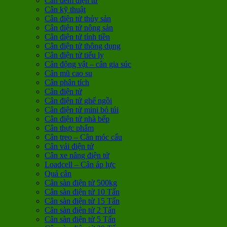
Cân đếm điện tử
Cân kỹ thuật
Cân điện tử thủy sản
Cân điện tử nông sản
Cân điện tử tính tiền
Cân điện tử thông dụng
Cân điện tử tiểu ly
Cân động vật – cân gia súc
Cân mũ cao su
Cân phân tích
Cân điện tử
Cân điện tử ghế ngồi
Cân điện tử mini bỏ túi
Cân điện tử nhà bếp
Cân thực phẩm
Cân treo – Cân móc cẩu
Cân vải điện tử
Cân xe nâng điện tử
Loadcell – Cân áp lực
Quả cân
Cân sàn điện tử 500kg
Cân sàn điện tử 10 Tấn
Cân sàn điện tử 15 Tấn
Cân sàn điện tử 2 Tấn
Cân sàn điện tử 5 Tấn