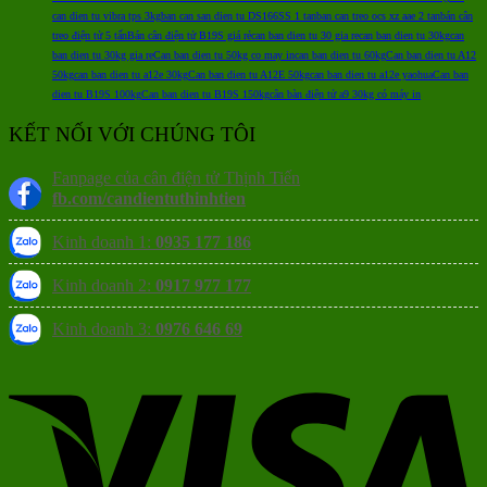
can dien tu vibra tps 3kg
ban can san dien tu DS166SS 1 tan
ban can treo ocs xz aae 2 tan
bán cân
treo điện tử 5 tấn
Bán cân điện tử B19S giá rẻ
can ban dien tu 30 gia re
can ban dien tu 30kg
can
ban dien tu 30kg gia re
Can ban dien tu 50kg co may in
can ban dien tu 60kg
Can ban dien tu A12
50kg
can ban dien tu a12e 30kg
Can ban dien tu A12E 50kg
can ban dien tu a12e yaohua
Can ban
dien tu B19S 100kg
Can ban dien tu B19S 150kg
cân bàn điện tử a9 30kg có máy in
KẾT NỐI VỚI CHÚNG TÔI
Fanpage của cân điện tử Thịnh Tiến
fb.com/candientuthinhtien
Kinh doanh 1:
0935 177 186
Kinh doanh 2:
0917 977 177
Kinh doanh 3:
0976 646 69