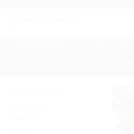
Skip
Chuyên Cung Cấp Cân Điện Tử Giá Tốt Nhất !
118/35A PHAN HU
to
content
Search
for:
DANH MỤC SẢN PHẨM
TRANG CHỦ
G
HO
DANH MỤC SẢN PHẨM
Cân điện tử mini bỏ túi
Cân sấy ẩm điện tử
Cân sàn điện tử