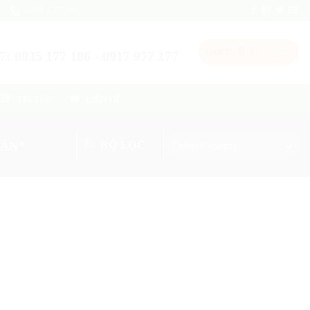
0935 177 186
0
Đ
CART /
: 0935 177 186 - 0917 977 177
TIN TỨC
LIÊN HỆ
TẤN”
BỘ LỌC