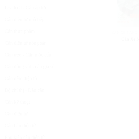
Loadcell - Cân áp lực
Cân điện tử nhà bếp
Cân thực phẩm
CÂN XE NÂNG 
Cân Xe N
Cân điện tử nông sản
Cân treo - Cân móc cẩu
Cân động vật - cân gia súc
Cân đếm điện tử
Bộ chỉ thị - Đầu cân
Cân kỹ thuật
Cân điện tử
Cân bàn điện tử
Phụ kiện cân điện tử