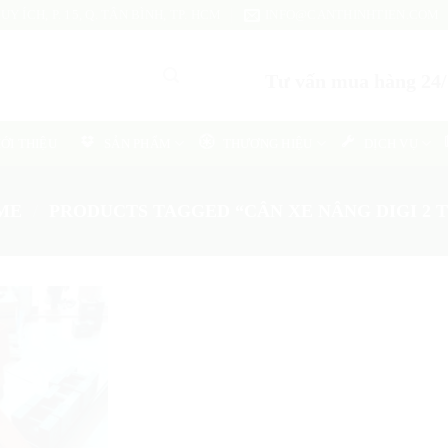
Y ÍCH, P. 15, Q. TÂN BÌNH, TP. HCM
INFO@CANTHINHTIEN.COM
Tư vấn mua hàng 24/7
IỚI THIỆU
SẢN PHẨM
THƯƠNG HIỆU
DỊCH VỤ
ME
/
PRODUCTS TAGGED “CÂN XE NÂNG DIGI 2 
Add
to
wishlist