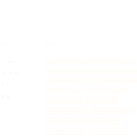
ÁCH
TAGS
ban can dien tu DS166SS
ban can dien tu DS166SS 2 tan
bảo hành
Ban can dien tu DS166SS 500kg
ban can dien tu vibra tps 3kg
vận chuyển
ban can san dien tu DS166SS 1 tan
ban can treo ocs xz aae 2 t
ổi trả
bán cân treo điện tử 5 tấn
Bán cân điện tử B19S giá rẻ
 dụng
can ban dien tu 30 gia re
can ban dien tu 30kg
can ban dien tu 30kg gia re
Can ban dien tu 50kg co may in
can ban dien tu 60kg
Can ban dien tu A12 50kg
can ban dien tu a12e 30kg
Can ban dien tu A12E 50kg