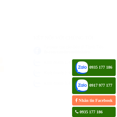
KẾT NỐI VỚI CHÚNG TÔI
Fanpage của cân điện tử Thịnh Tiến
fb.com/candientuthinhtien
Kinh doanh 1:
0935 177 186
0935 177 186
an
Kinh doanh 2:
0917 977 177
Kinh doanh 3:
0976 646 69
0917 977 177
Nhắn tin Facebook
0935 177 186