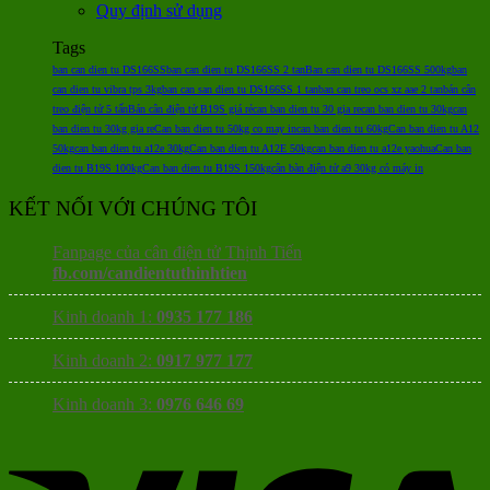
Quy định sử dụng
Tags
ban can dien tu DS166SS
ban can dien tu DS166SS 2 tan
Ban can dien tu DS166SS 500kg
ban
can dien tu vibra tps 3kg
ban can san dien tu DS166SS 1 tan
ban can treo ocs xz aae 2 tan
bán cân
treo điện tử 5 tấn
Bán cân điện tử B19S giá rẻ
can ban dien tu 30 gia re
can ban dien tu 30kg
can
ban dien tu 30kg gia re
Can ban dien tu 50kg co may in
can ban dien tu 60kg
Can ban dien tu A12
50kg
can ban dien tu a12e 30kg
Can ban dien tu A12E 50kg
can ban dien tu a12e yaohua
Can ban
dien tu B19S 100kg
Can ban dien tu B19S 150kg
cân bàn điện tử a9 30kg có máy in
KẾT NỐI VỚI CHÚNG TÔI
Fanpage của cân điện tử Thịnh Tiến
fb.com/candientuthinhtien
Kinh doanh 1:
0935 177 186
Kinh doanh 2:
0917 977 177
Kinh doanh 3:
0976 646 69