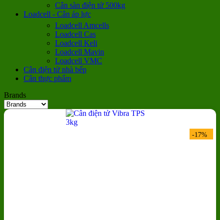
Cân sàn điện tử 500kg
Loadcell - Cân áp lực
Loadcell Amcells
Loadcell Cas
Loadcell Keli
Loadcell Mavin
Loadcell VMC
Cân điện tử nhà bếp
Cân thực phẩm
Brands
-17%