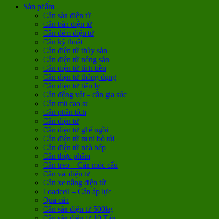
Sản phẩm
Cân sàn điện tử
Cân bàn điện tử
Cân đếm điện tử
Cân kỹ thuật
Cân điện tử thủy sản
Cân điện tử nông sản
Cân điện tử tính tiền
Cân điện tử thông dụng
Cân điện tử tiểu ly
Cân động vật – cân gia súc
Cân mũ cao su
Cân phân tích
Cân điện tử
Cân điện tử ghế ngồi
Cân điện tử mini bỏ túi
Cân điện tử nhà bếp
Cân thực phẩm
Cân treo – Cân móc cẩu
Cân vải điện tử
Cân xe nâng điện tử
Loadcell – Cân áp lực
Quả cân
Cân sàn điện tử 500kg
Cân sàn điện tử 10 Tấn