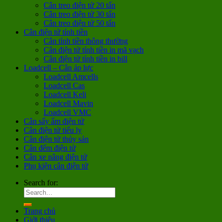
Cân treo điện tử 20 tấn
Cân treo điện tử 30 tấn
Cân treo điện tử 50 tấn
Cân điện tử tính tiền
Cân tính tiền thông thường
Cân điện tử tính tiền in mã vạch
Cân điện tử tính tiền in bill
Loadcell – Cân áp lực
Loadcell Amcells
Loadcell Cas
Loadcell Keli
Loadcell Mavin
Loadcell VMC
Cân sấy ẩm điện tử
Cân điện tử tiểu ly
Cân điện tử thủy sản
Cân đếm điện tử
Cân xe nâng điện tử
Phụ kiện cân điện tử
Search for:
Trang chủ
Giới thiệu