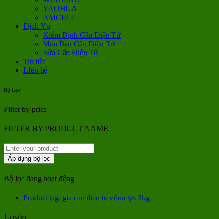
YAOHUA
AMCELL
Dịch Vụ
Kiểm Định Cân Điện Tử
Mua Bán Cân Điện Tử
Sửa Cân Điện Tử
Tin tức
LIên hệ
Bộ Lọc
Filter by price
FILTER BY PRODUCT NAME
Áp dụng bộ lọc
Bộ lọc đang hoạt động
Product tag: gia can dien tu vibra tps 3kg
Login