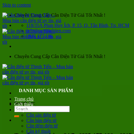
Skip to content
Chuyên Cung Cấp Cân Điện Tử Giá Tốt Nhất !
118/35A Phan Huy Ích, P. 15, Q. Tân Bình, Tp. HCM
info@canthinhtien.com
0935 177 186
Chuyên Cung Cấp Cân Điện Tử Giá Tốt Nhất !
DANH MỤC SẢN PHẨM
Trang chủ
Search for:
Giới thiệu
Sản phẩm
Cân sàn điện tử
Cân bàn điện tử
Cân đếm điện tử
Cân kỹ thuật