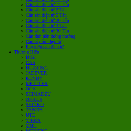
Cân sàn điện tử 15 Tấn
Cân sàn điện tử 2 Tấn
Cân sàn điện tử 5 Tấn
Cân sàn điện tử 20 Tấn
Cân sàn điện tử 3 Tấn
Cân sàn điện tử 30 Tấn
Cân tính tiền thông thường
Cân sấy ẩm điện tử
Phụ kiện cân điện tử
Thương Hiệu
DIGI
CAS
HUAYING
JADEVER
KENDY
METTLER
OCS
SHIMADZU
OHAUS
SHINKO
TANITA
UTE
VIBRA
VMC
WEIHENG