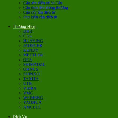
Cân sàn điện tử 30 Tấn
Cân tính tiền thông thường
Cân sấy ẩm điện tử
Phụ kiện cân điện tử
Thương Hiệu
DIGI
CAS
HUAYING
JADEVER
KENDY
METTLER
OCS
SHIMADZU
OHAUS
SHINKO
TANITA
UTE
VIBRA
VMC
WEIHENG
YAOHUA
AMCELL
Dịch Vụ