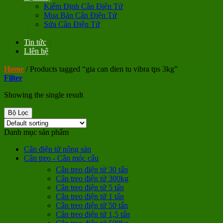
Kiểm Định Cân Điện Tử
Mua Bán Cân Điện Tử
Sửa Cân Điện Tử
Tin tức
LIên hệ
Home
/
Products tagged “gia can dien tu vibra tps 3kg”
Filter
Showing the single result
Bộ Lọc
Danh mục sản phẩm
Cân điện tử nông sản
Cân treo - Cân móc cẩu
Cân treo điện tử 30 tấn
Cân treo điện tử 300kg
Cân treo điện tử 5 tấn
Cân treo điện tử 1 tấn
Cân treo điện tử 50 tấn
Cân treo điện tử 1,5 tấn