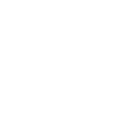
Chính sách bảo hành
Chính sách vận chuyển
Chính sách đổi trả
Quy định sử dụng
TAGS
ban can dien tu DS166SS
ban can dien tu DS166SS 2 tan
Ban can dien tu DS166SS 500kg
ban can dien tu vibra tps 3kg
ban can san dien tu DS166SS 1 tan
ban can treo ocs xz aae 2 tan
bán cân treo điện tử 5 tấn
Bán cân điện tử B19S giá rẻ
can ban dien tu 30 gia re
can ban dien tu 30kg