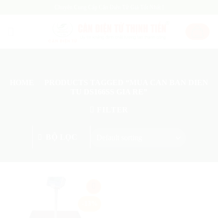
Skip
Chuyên Cung Cấp Cân Điện Tử Giá Tốt Nhất !
to
content
HOME
/
PRODUCTS TAGGED “MUA CAN BAN DIEN
TU DS166SS GIA RE”
FILTER
BỘ LỌC
Add
-13%
to
wishlist