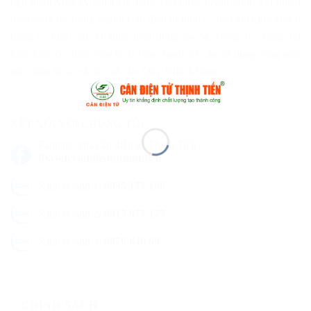
ngũ nhân viên kỹ thuật tay nghề cao được tuyển chọn sau nhiều
năm công tác trong ngành Cân điện tử luôn có mặt khi Qúy khách
hàng có nhu cầu. Hotline hoạt động 24/24, Công ty chúng tôi
luôn luôn có nhân viên hỗ trợ bảo hành, tư vấn sử dụng cũng như
sửa chữa từ xa và tận nơi cho Qúy Khách hàng.
KẾT NỐI VỚI CHÚNG TÔI
Fanpage của cân điện tử Thịnh Tiến
fb.com/candientuthinhtien
Kinh doanh 1:
0935 177 186
Kinh doanh 2:
0917 977 177
Kinh doanh 3:
0976 646 69
CHÍNH SÁCH