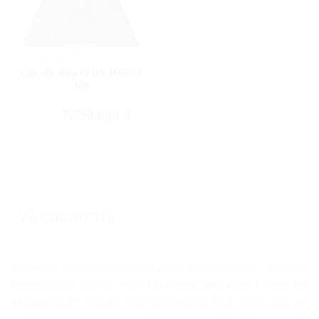
CÂN SÀN ĐIỆN TỬ 1 TẤN
Cân sàn điện tử DS-166SS 1
tấn
7.790.000
đ
VỀ CHÚNG TÔI
Chúng tôi luôn có những thế mạnh của riêng mình, cùng với
phương châm làm việc
“Uy Tín khẳng định Chất Lượng tạo
Thành Công”
, luôn đặt lợi ích khách hàng lên vị trí đầu tiên, đội